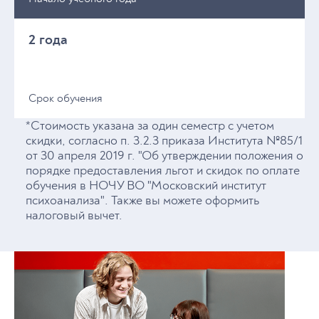
запрос в институт о возможности
перевода. Мне предложили перевод
только на первый курс. Я сразу же
2 года
согласилась, так как между годом
обучения и знаниями второе было
наиболее ценным. Я была основателем и
руководителем организации
Срок обучения
психологических услуг. Обучение,
*Стоимость указана за один семестр с учетом
практики и стажировка дали мне
скидки, согласно п. 3.2.3 приказа Института №85/1
возможность заниматься также
от 30 апреля 2019 г. "Об утверждении положения о
организационным консультированием,
порядке предоставления льгот и скидок по оплате
хотя ранее я себя в этой роли не
обучения в НОЧУ ВО "Московский институт
рассматривала. Я практик. Считаю, что
психоанализа". Также вы можете оформить
теория обладает ценностью, она является
налоговый вычет.
фундаментом для качественной практики.
Но если ты познал материал только
теоретически и не адаптировал его к
практической плоскости, то материалом
ты не овладел. У нас было много
практики, обратной связи, проектов, а
также стажировка. Ценным было то, что