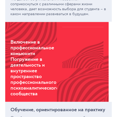
соприкоснуться с различными сферами жизни
человека, дает возможность выбора для студента – в
каком направлении развиваться в будущем.
Включение в
профессиональное
комьюнити
Погружение в
деятельность и
внутреннее
пространство
профессионального
психоаналитического
сообщества
Обучение, ориентированное на практику