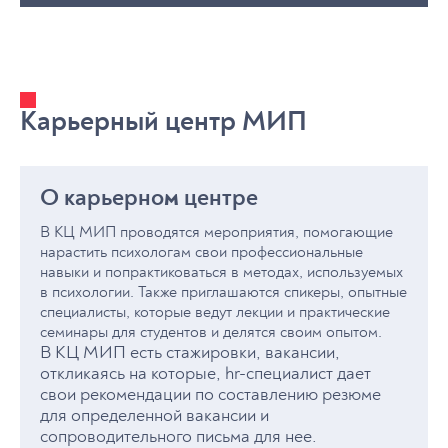
людям находить пути решения их внутренних
дистанционно, гарантированно получает место для
Организационная сфера
конфликтов.
практики, которая сопровождается методической
HR-отделы компаний (психолог-консультант)
поддержкой на всех этапах.
Бизнес-консалтинг (коуч, тренер)
Корпоративные психологические службы
Бизнес-консультант с психоаналитическим подходом
Ключевые преимущества практики в МИП:
Центры карьерного консультирования
Разнообразие форматов (очно, дистанционно, на
Карьерный центр МИП
Знания выпускника позволят анализировать скрытые
партнерских или самостоятельно выбранных
процессы в организациях: мотивацию сотрудников,
базах)
неосознанные причины конфликтов, динамику
Приобретение профессиональных компетенций в
групповых отношений. Сможет проводить
условиях реальной работы
О карьерном центре
корпоративные тренинги, помогать в решении
Научно-исследовательская деятельность и участие
кадровых вопросов и развитии корпоративной
в интервизионных группах
В КЦ МИП проводятся мероприятия, помогающие
культуры через понимание глубинных
Супервизорское сопровождение
нарастить психологам свои профессиональные
психологических механизмов.
Гибкие формы обучения: работа с видео-кейсами,
навыки и попрактиковаться в методах, используемых
взаимодействие в малых и больших группах,
в психологии. Также приглашаются спикеры, опытные
практика в формате "Двойки-Тройки"
специалисты, которые ведут лекции и практические
семинары для студентов и делятся своим опытом.
В КЦ МИП есть стажировки, вакансии,
откликаясь на которые, hr-специалист дает
свои рекомендации по составлению резюме
для определенной вакансии и
сопроводительного письма для нее.