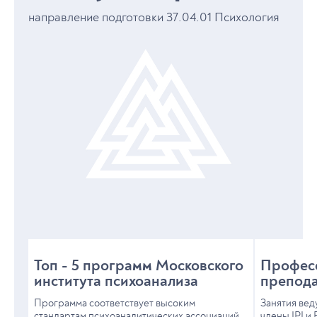
направление подготовки 37.04.01 Психология
Топ - 5 программ Московского
Професс
института психоанализа
препода
Программа соответствует высоким
Занятия вед
стандартам психоаналитических ассоциаций
члены IPI и