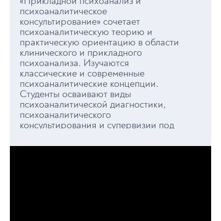
«Прикладной психоанализ и
психоаналитическое
консультирование» сочетает
психоаналитическую теорию и
практическую ориентацию в области
клинического и прикладного
психоанализа. Изучаются
классические и современные
психоаналитические концепции.
Студенты осваивают виды
психоаналитической диагностики,
психоаналитического
консультирования и супервизии под
руководством ведущих российских и
зарубежных специалистов
направления психоанализ,
психоаналитическая психотерапия.
Изучение психоанализа – долгий и
порой тернистый путь, но это
интереснейшее и увлекательное
«путешествие» в мир бессознательной