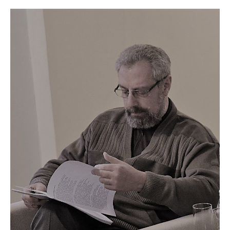
образование в ряде международных и
российских программ по
психоанализу, психоаналитической
психотерапии, глубинной психологии.
Обучение на программе направлено
на развитие способности
психоаналитически мыслить, понимать
глубинные психические процессы
человека, включение в практику
психоаналитического
консультирования, диагностики и
супервизии.
Московский институт психоанализа
обладает традициями академической
психологии; в обучении
интегрированы классические школы
психоанализа и психоаналитической
психотерапии, психиатрии и
современные инновации.
Преподавателями являются доктора,