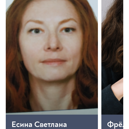
Есина Светлана
Фрёли