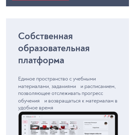
Психология современной семьи
психоаналитической практике
Психология индивидуальных различий
Психоаналитическое исследование
Психология образования
художественного творчества
Методология и планирование психологических
Психоанализ и кино
исследований
Психоаналитическое исследование литературного
Собственная
Теория и практика психодиагностики
творчества
Статистические методы в психологии
образовательная
Качественные методы исследований в психологии
платформа
Единое пространство с учебными
материалами, заданиями и расписанием,
позволяющее отслеживать прогресс
обучения и возвращаться к материалам в
удобное время