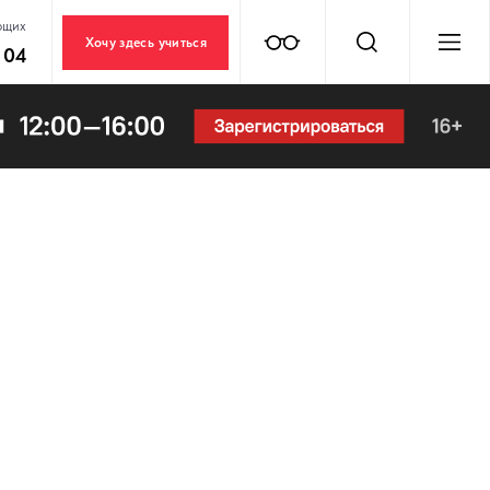
ющих
Хочу здесь учиться
 04