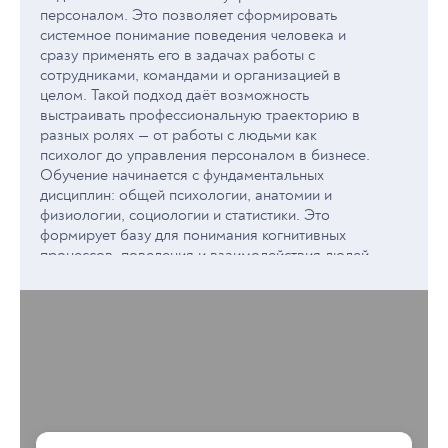
персоналом. Это позволяет сформировать
системное понимание поведения человека и
сразу применять его в задачах работы с
сотрудниками, командами и организацией в
целом. Такой подход даёт возможность
выстраивать профессиональную траекторию в
разных ролях — от работы с людьми как
психолог до управления персоналом в бизнесе.
Обучение начинается с фундаментальных
дисциплин: общей психологии, анатомии и
физиологии, социологии и статистики. Это
формирует базу для понимания когнитивных
процессов, поведения и взаимодействия людей.
Далее программа переходит к прикладным
направлениям: психология личности, социальная
и организационная психология,
психодиагностика, организационное поведение,
экономика труда и основы менеджмента.
На старших курсах усиливается фокус на
управлении персоналом и организационных
процессах. Изучаются подбор и оценка
сотрудников, мотивация и стимулирование,