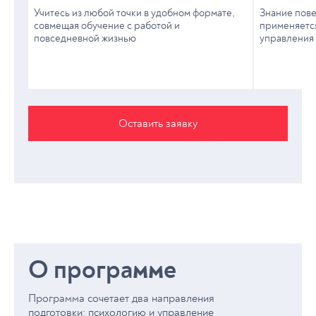
Учитесь из любой точки в удобном формате,
Знание пов
совмещая обучение с работой и
применяется
повседневной жизнью
управления
Оставить заявку
О программе
Программа сочетает два направления
подготовки: психологию и управление