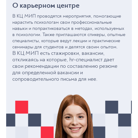
Специалист по подбору персонала
О карьерном центре
Специалист по обучению и развитию
Координатор HR-проектов*
В КЦ МИП проводятся мероприятия, помогающие
Специалист по внутренним коммуникациям
нарастить психологам свои профессиональные
навыки и попрактиковаться в методах, используемых
В смежных ролях
в психологии. Также приглашаются спикеры, опытные
Работать с данными, используя цифровые
специалисты, которые ведут лекции и практические
инструменты
семинары для студентов и делятся своим опытом.
HR-аналитик
В КЦ МИП есть стажировки, вакансии,
Специалист по автоматизации HR-процессов
откликаясь на которые, hr-специалист дает
Консультант по цифровой трансформации HR
свои рекомендации по составлению резюме
Исследователь поведения пользователей
для определенной вакансии и
сопроводительного письма для нее.
*HR (Human Resources) – управление человеческими
ресурсами