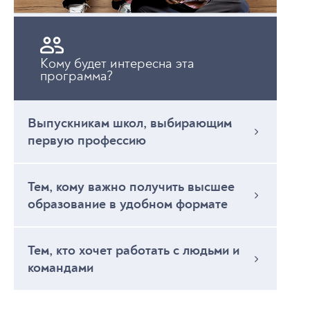
Кому будет интересна эта
программа?
Выпускникам школ, выбирающим
первую профессию
Тем, кто хочет получить высшее образование в
психологии и работе с персоналом, разобраться
Тем, кому важно получить высшее
в поведении людей и выстроить карьеру в сфере
образование в удобном формате
работы с людьми
Кто хочет учиться без переезда, совмещать
обучение с работой и получить государственный
Тем, кто хочет работать с людьми и
диплом
командами
Кто видит себя в управлении персоналом,