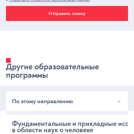
Отправить заявку
Другие образовательные
программы
По этому направлению
По этому направлению
Фундаментальные и прикладные иссл
в области наук о человеке
Другие направления