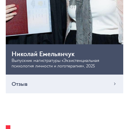
Николай Емельянчук
Выпускник магистратуры «Экзистенциальная
психология личности и логотерапия», 2025
Отзыв
Поток магистратуры, на который я поступил, был
первым. Учёба была довольно интенсивной - многие
вечера были проведены за просмотром лекций.
Первый семестр идут общеобразовательные
предметы. Со второго семестра начинают