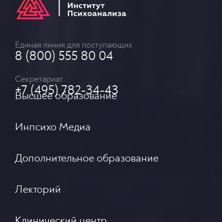
Единая линия для поступающих
8 (800) 555 80 04
Секретариат
+7 (495) 782-34-43
Высшее образование
Инпсихо Медиа
Дополнительное образование
Лекторий
Клинический центр