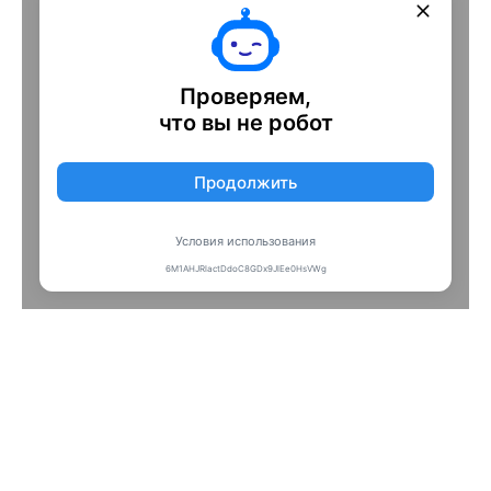
обучение и развитие персонала, управление
конфликтами, лидерство и командная работа.
Параллельно осваиваются аналитические и
цифровые инструменты: математическая
статистика, Python, машинное обучение,
аналитика и визуализация данных в HR.
Программа включает практикумы,
исследовательскую работу и производственную
практику в профильных организациях. Это
позволяет применять знания в реальных задачах
и формировать опыт работы ещё в процессе
обучения. По завершении обучения выпускники
получают два диплома и могут продолжить
обучение в магистратуре или развиваться в
профессии.