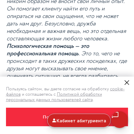
никоим образом не вносит свой личный опыт.
Он помогает клиенту найти его путь и
опираться на свои ощущения, что не может
дать нам друг. Безусловно, дружба
необходимая и важная вещь, но это отдельная
составляющая жизни любого человека.
Психологическая помощь — это
профессиональная помощь
. Это то, чего не
происходит в таких дружеских посиделках, где
друзья могут высказывать свое мнение,
оценивать ситуацию, не всегда разбираясь,
как на самом деле обстоят дела, а говорить и
Пользуясь сайтом, вы даете согласие на обработку
cookie-
советовать что-то, исходя из своего опыта.
файлов
и соглашаетесь с
Политикой обработки
Иногда такое общение полезно, а иногда оно
персональных данных пользователей сайта
.
привносит в опыт человека с проблемой еще
больше путаницы, которые совсем не
Понимаю и принимаю
помогают, а только мешают ситуации.
Поэтому психолог не равно друг. Это