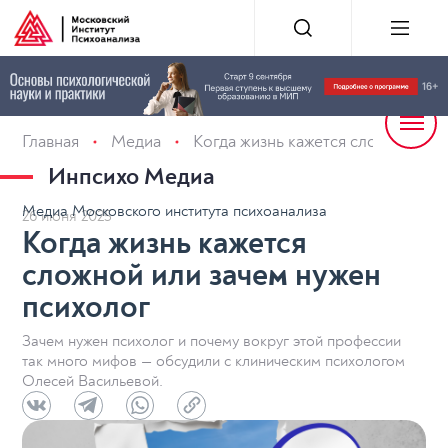
Главная
Медиа
Когда жизнь кажется сложной или
Инпсихо Медиа
Медиа Московского института психоанализа
26 июня 2025
Когда жизнь кажется
сложной или зачем нужен
психолог
Зачем нужен психолог и почему вокруг этой профессии
так много мифов — обсудили с клиническим психологом
Олесей Васильевой.