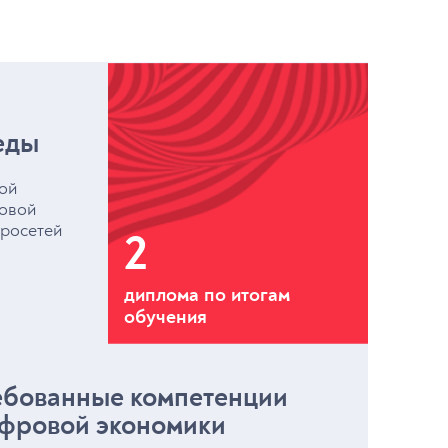
еды
ой
ровой
йросетей
2
диплома по итогам
обучения
ебованные компетенции
ифровой экономики