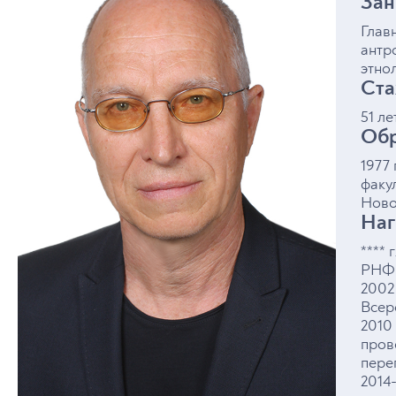
Зан
цифровой культуры, государство реализует масш
цифровую трансформацию и уделяет всё больше
Глав
внимания вопросам доверия к искусственному
антр
интеллекту, а общество сталкивается с новыми
этно
вызовами – цифровой идентичностью, интернет-
Ста
зависимостью, кибербуллингом и цифровым
51 ле
неравенством.
Обр
Программа сочетает фундаментальную подготовку
области антропологии и психологии с современн
1977 
методами исследования цифровой среды. Выпуск
факу
смогут исследовать взаимодействие человека и
Ново
технологий, анализировать цифровые сообщества
Наг
участвовать в разработке человекоориентирован
цифровых решений и реализовывать проекты в с
**** 
исследований, образования, цифровых коммуник
РНФ 
государственного управления и IT.
2002
Всер
2010 
пров
пере
2014