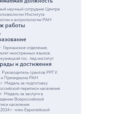
имаемая должность
табную
ный научный сотрудник Центра
опоэкологии Института
логии и антропологии РАН
ж работы
т
азование
 в
ыми
г. Германское отделение,
ники
льтет иностранных языков,
кузнецкий гос. пед институт
,
рады и достижения
ных
фере
г. Руководитель грантов РРГУ,
аций,
и Президиума РАН
 г. Медаль за подготовку
оссийской переписи населения
г. Медаль за заслуги в
едении Всероссийской
писи населения
-2024 г. член Европейской