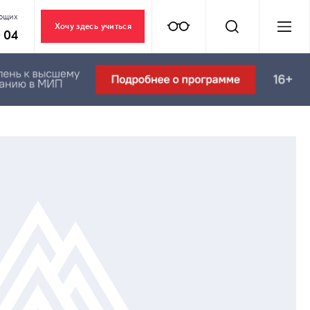
ающих
Хочу здесь учиться
0 04