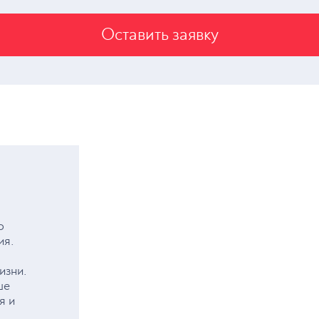
Оставить заявку
о
ия.
изни.
ше
я и