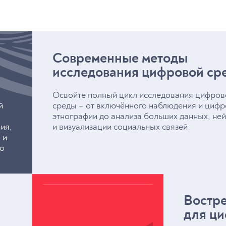
ма
риальная семиотика и
епции материальной культуры
опология сознания
Современные методы
исследования цифровой ср
Освойте полный цикл исследования цифров
й
среды – от включённого наблюдения и циф
этнографии до анализа больших данных, не
ия,
и визуализации социальных связей
 и
во
Востр
для ц