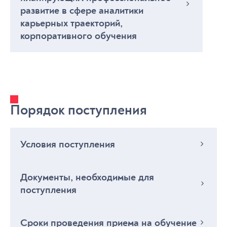
развитие в сфере аналитики
карьерных траекторий,
корпоративного обучения
Порядок поступления
Условия поступления
Условия поступления
Документы, необходимые для
поступления
К освоению программ аспирантуры допускаются
лица, имеющие образование не ниже высшего
(специалитет или магистратура).
Документы, необходимые для
Сроки проведения приема на обучение
Прием на обучение проводится по результатам