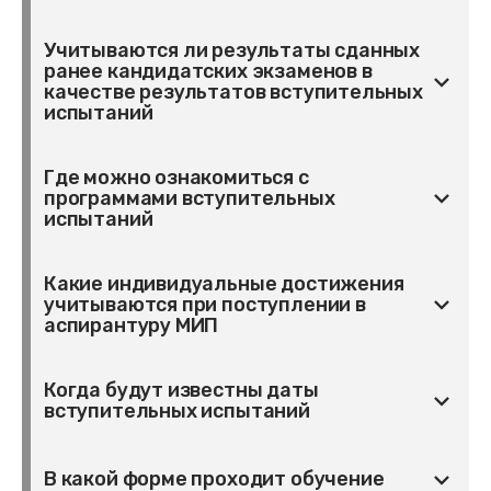
от 30.12.2020 № 517-ФЗ «О внесении
Смотреть программы
изменений в Федеральный закон «Об
образовании в Российской Федерации» и
Учитываются ли результаты сданных
Да
отдельные законодательные акты
ранее кандидатских экзаменов в
качестве результатов вступительных
Российской Федерации»)
испытаний
государственная аккредитация программ
подготовки научных и научно-
педагогических кадров в аспирантуре не
Где можно ознакомиться с
Нет
предусмотрена. У нас есть лицензия на
программами вступительных
право ведения образовательной
испытаний
деятельности по программам
аспирантуры
Какие индивидуальные достижения
Здесь
учитываются при поступлении в
аспирантуру МИП
Когда будут известны даты
Перечень индивидуальных достижений и
вступительных испытаний
порядок их учета можно посмотреть
здесь
За 14 дней до начала вступительных
В какой форме проходит обучение