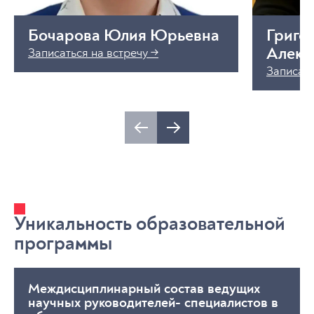
Бочарова Юлия Юрьевна
Григо
Алекс
Записаться на встречу →
Записать
Уникальность образовательной
программы
Междисциплинарный состав ведущих
научных руководителей- специалистов в