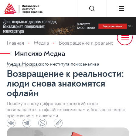
Главная
Медиа
Возвращение к реальности: люди
Инпсихо Медиа
Медиа Московского института психоанализа
27 апреля 2026
Возвращение к реальности:
люди снова знакомятся
офлайн
Почему в эпоху цифровых технологий люди
возвращаются к офлайн‑знакомствам и больше не верят
приложениям с анкетами.