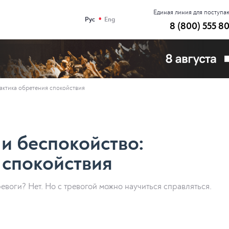
Единая линия для поступ
•
Рус
Eng
8 (800) 555 8
актика обретения спокойствия
 и беспокойство:
 спокойствия
евоги? Нет. Но с тревогой можно научиться справляться.