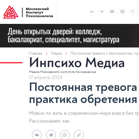
Главная
Медиа
Постоянная тревога и беспокойство: пр
Инпсихо Медиа
Медиа Московского института психоанализа
17 апреля 2024
Постоянная тревога
практика обретения
Можно ли жить в современном мире вовсе без тр
Рассказываем, как.