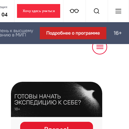
ающих
Хочу здесь учиться
0 04