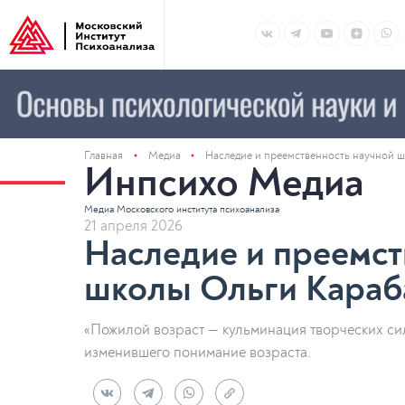
Главная
Медиа
Наследие и преемственность научной 
Инпсихо Медиа
Медиа Московского института психоанализа
21 апреля 2026
Наследие и преемст
школы Ольги Караб
«Пожилой возраст — кульминация творческих си
изменившего понимание возраста.