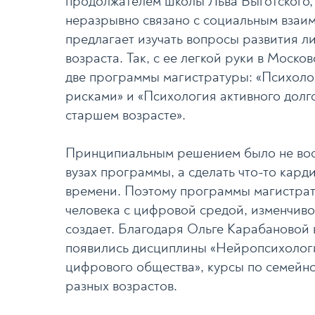
продолжателем школы Льва Выготского, 
неразрывно связано с социальным взаим
предлагает изучать вопросы развития л
возраста. Так, с ее легкой руки в Моск
две программы магистратуры: «Психолог
рисками» и «Психология активного долго
старшем возрасте».
Принципиальным решением было не вос
вузах программы, а сделать что-то кар
времени. Поэтому программы магистрат
человека с цифровой средой, изменчиво
создает. Благодаря Ольге Карабановой 
появились дисциплины «Нейропсихологи
цифрового общества», курсы по семейно
разных возрастов.