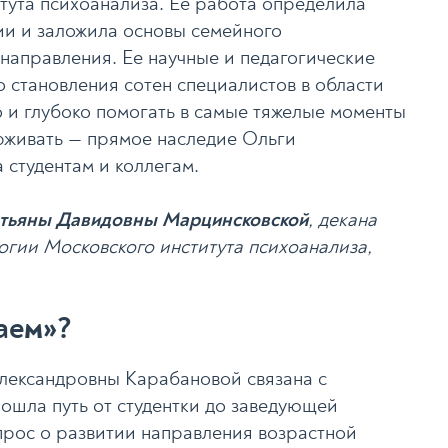
тута психоанализа. Ее работа определила
ии и заложила основы семейного
 направления. Ее научные и педагогические
о становления сотен специалистов в области
о и глубоко помогать в самые тяжелые моменты
рживать — прямое наследие Ольги
 студентам и коллегам.
тьяны Давидовны Марцинсковской
, декана
огии Московского института психоанализа,
лаем»?
лександровны Карабановой связана с
рошла путь от студентки до заведующей
опрос о развитии направления возрастной