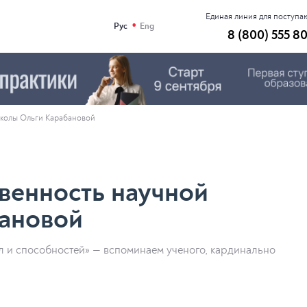
Единая линия для поступ
•
Рус
Eng
8 (800) 555 8
школы Ольги Карабановой
венность научной
ановой
л и способностей» — вспоминаем ученого, кардинально