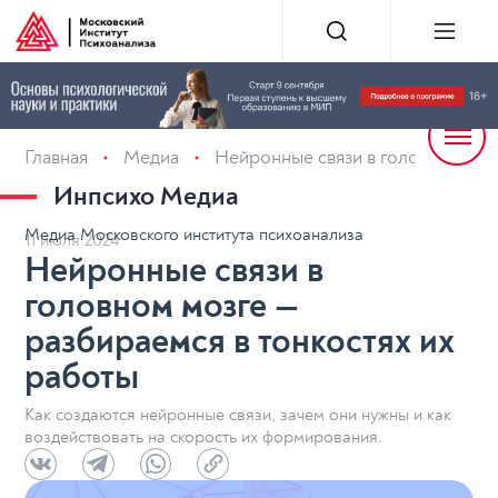
Главная
Медиа
Нейронные связи в головном мозг
Инпсихо Медиа
Медиа Московского института психоанализа
11 июля 2024
Нейронные связи в
головном мозге —
разбираемся в тонкостях их
работы
Как создаются нейронные связи, зачем они нужны и как
воздействовать на скорость их формирования.