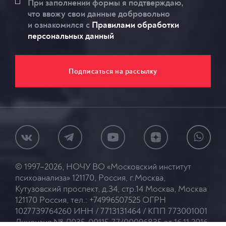
При заполнении формы я подтверждаю,
что ввожу свои данные добровольно
и ознакомился c
Правилами обработки
персональных данный
© 1997–2026, НОЧУ ВО «Московский институт
психоанализа» 121170, Россия, г.Москва,
Кутузовский проспект, д.34, стр.14 Москва, Москва
121170 Россия, тел.: +74996507525 ОГРН
1027739764260 ИНН / 7713131464 / КПП 773001001
Лицензия № Л035-00115-77/00096835 от 16.11.2016