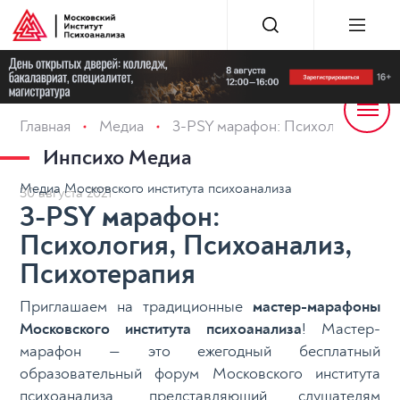
Главная
Медиа
3-PSY марафон: Психология, Пси
Инпсихо Медиа
Медиа Московского института психоанализа
30 августа 2021
3-PSY марафон:
Психология, Психоанализ,
Психотерапия
Приглашаем на традиционные
мастер-марафоны
Московского института психоанализа
! Мастер-
марафон — это ежегодный бесплатный
образовательный форум Московского института
психоанализа, представляющий слушателям