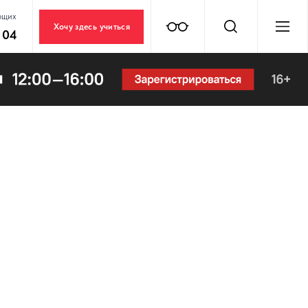
ющих
Хочу здесь учиться
 04