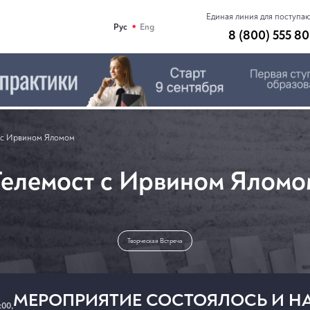
Единая линия для поступа
•
Рус
Eng
8 (800) 555 80
 с Ирвином Яломом
Телемост с Ирвином Яломо
Творческая Встреча
МЕРОПРИЯТИЕ СОСТОЯЛОСЬ И НА
:00,