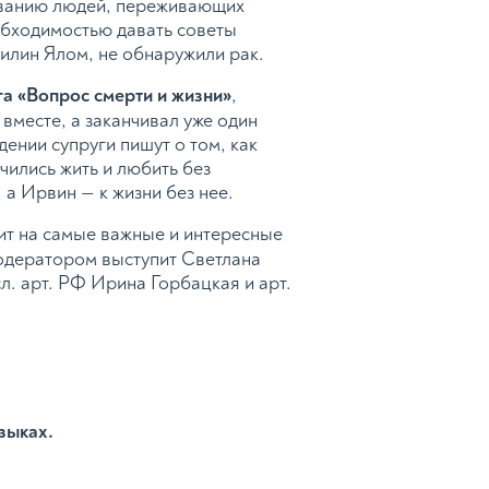
ованию людей, переживающих
еобходимостью давать советы
рилин Ялом, не обнаружили рак.
га «Вопрос смерти и жизни»
,
вместе, а заканчивал уже один
ении супруги пишут о том, как
чились жить и любить без
 а Ирвин — к жизни без нее.
тит на самые важные и интересные
Модератором выступит Светлана
сл. арт. РФ Ирина Горбацкая и арт.
зыках.