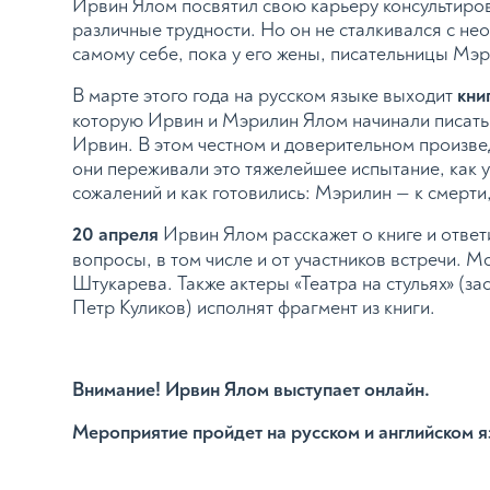
Ирвин Ялом посвятил свою карьеру консультир
различные трудности. Но он не сталкивался с н
самому себе, пока у его жены, писательницы Мэ
В марте этого года на русском языке выходит
кни
которую Ирвин и Мэрилин Ялом начинали писать 
Ирвин. В этом честном и доверительном произвед
они переживали это тяжелейшее испытание, как у
сожалений и как готовились: Мэрилин — к смерти,
20 апреля
Ирвин Ялом расскажет о книге и отве
вопросы, в том числе и от участников встречи. 
Штукарева. Также актеры «Театра на стульях» (за
Петр Куликов) исполнят фрагмент из книги.
Внимание! Ирвин Ялом выступает онлайн.
Мероприятие пройдет на русском и английском я