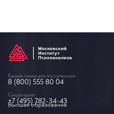
Единая линия для поступающих
8 (800) 555 80 04
Секретариат
+7 (495) 782-34-43
Высшее образование