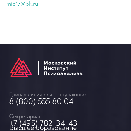
mip17@bk.ru
Единая линия для поступающих
8 (800) 555 80 04
Секретариат
+7 (495) 782-34-43
Высшее образование