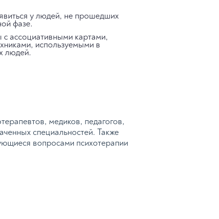
явиться у людей, не прошедших
ной фазе.
ы с ассоциативными картами,
ехниками, используемыми в
х людей.
терапевтов, медиков, педагогов,
наченных специальностей. Также
сующиеся вопросами психотерапии