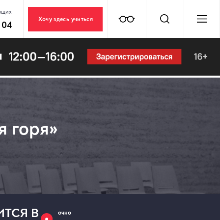
ющих
Хочу здесь учиться
 04
я горя»
ИТСЯ В
очно