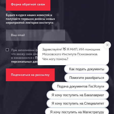
Форма обратной связи
Будьте в курсе наших новостей и
получайте первыми анонсы новых
мероприятий лектория института:
При заполнении формы я подтверждаю,
что ввожу свои данные добровольно
и ознакомился c
Правилами обработки
персональных данный