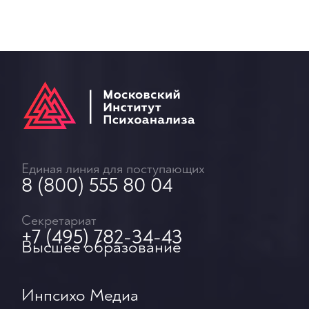
Единая линия для поступающих
8 (800) 555 80 04
Секретариат
+7 (495) 782-34-43
Высшее образование
Инпсихо Медиа