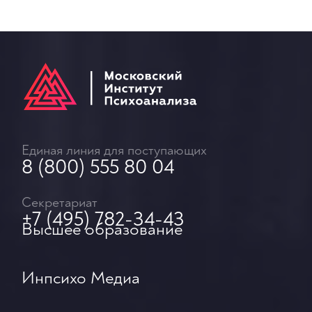
Единая линия для поступающих
8 (800) 555 80 04
Секретариат
+7 (495) 782-34-43
Высшее образование
Инпсихо Медиа