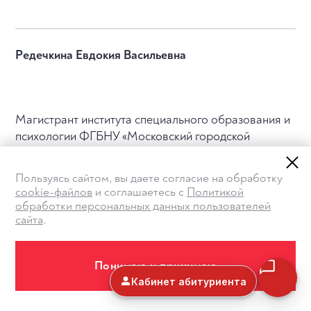
Редечкина Евдокия Васильевна
Магистрант института специального образования и
психологии ФГБНУ «Московский городской
педагогический университет»; педагог-дефектолог
коррекционно-развивающего центр
Пользуясь сайтом, вы даете согласие на обработку
«Дефектологический кабинет Александры Беркун»,
cookie-файлов
и соглашаетесь с
Политикой
г. Москва
обработки персональных данных пользователей
сайта
.
Понимаю и принимаю
Барменков Юрий Вячеславович