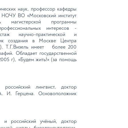
ических наук, профессор кафедры
я НОЧУ ВО «Московский институт
ь магистерской программы
рофессиональных интересов -
стаж научно-практической и
тник создания в Москве Центра
). Т.Г.Визель имеет более 200
рафий. Обладает государственной
005 г), «Будем жить!» (за помощь
российский лингвист, доктор
А. И. Герцена. Основоположник
 и российский учёный, доктор
аучной школы биоэлементологии.