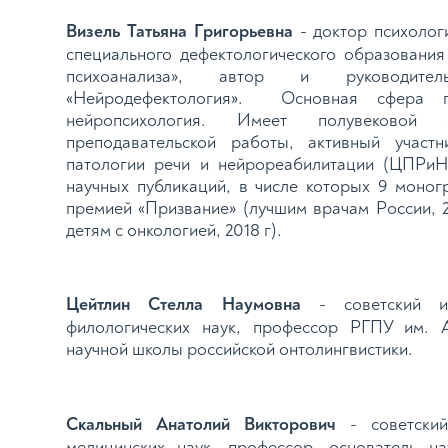
Визель Татьяна Григорьевна
- доктор психолог
специального дефектологического образовани
психоанализа», автор и руководител
«Нейродефектология». Основная сфера п
нейропсихология. Имеет полувековой 
преподавательской работы, активный учас
патологии речи и нейрореабилитации (ЦПРиН
научных публикаций, в числе которых 9 моног
премией «Призвание» (лучшим врачам России, 2
детям с онкологией, 2018 г).
Цейтлин Стелла Наумовна
- советский и 
филологических наук, профессор РГПУ им. 
научной школы российской онтолингвистики.
Скальный Анатолий Викторович
- советский
медицинских наук, профессор, основатель н