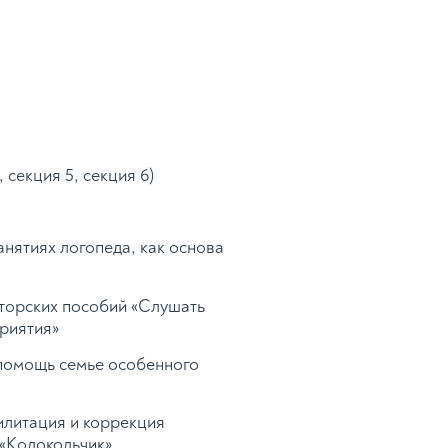
 секция 5, секция 6)
анятиях логопеда, как основа
вторских пособий «Слушать
приятия»
 помощь семье особенного
илитация и коррекция
 «Колокольчик»