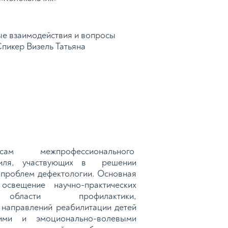
ые взаимодействия и вопросы
Спикер Визель Татьяна
росам межпрофессионального
офиля, участвующих в решении
 проблем дефектологии. Основная
свещение научно-практических
й в области профилактики,
 направлений реабилитации детей
ими и эмоционально-волевыми