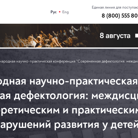
Единая линия для поступа
•
Рус
Eng
8 (800) 555 80
народная научно-практическая конференция "Современная дефектология: междис
дная научно-практическа
ая дефектология: междис
оретическим и практическ
арушений развития у дете