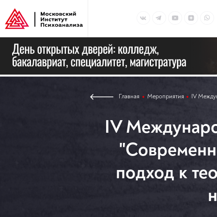
Главная
Мероприятия
IV Между
IV Междунаро
"Современн
подход к те
н