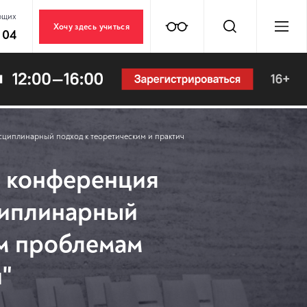
ющих
Хочу здесь учиться
 04
циплинарный подход к теоретическим и практическим проблемам нарушений раз
я конференция
циплинарный
им проблемам
й"