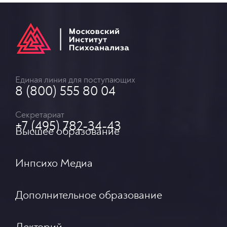
Единая линия для поступающих
8 (800) 555 80 04
Секретариат
+7 (495) 782-34-43
Высшее образование
Инпсихо Медиа
Дополнительное образование