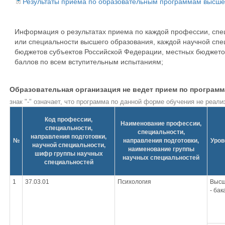
Результаты приема по образовательным программам высшего
Информация о результатах приема по каждой профессии, спе
или специальности высшего образования, каждой научной сп
бюджетов субъектов Российской Федерации, местных бюджетов
баллов по всем вступительным испытаниям;
Образовательная организация не ведет прием по програм
знак "-" означает, что программа по данной форме обучения не реали
Код профессии,
Наименование профессии,
специальности,
специальности,
направления подготовки,
№
направления подготовки,
Уров
научной специальности,
наименование группы
шифр группы научных
научных специальностей
специальностей
1
37.03.01
Психология
Высш
- ба