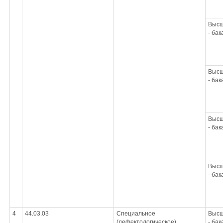
Высш
- ба
Высш
- ба
Высш
- ба
Высш
- ба
4
44.03.03
Специальное
Высш
(дефектологическое)
- ба