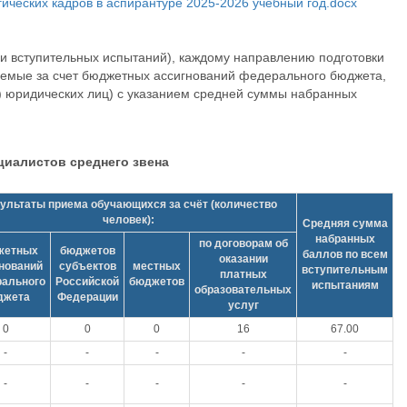
ических кадров в аспирантуре 2025-2026 учебный год.docx
и вступительных испытаний), каждому направлению подготовки
уемые за счет бюджетных ассигнований федерального бюджета,
и) юридических лиц) с указанием средней суммы набранных
циалистов среднего звена
ультаты приема обучающихся за счёт (количество
человек):
Средняя сумма
набранных
по договорам об
жетных
бюджетов
баллов по всем
оказании
нований
субъектов
местных
вступительным
платных
ального
Российской
бюджетов
испытаниям
образовательных
джета
Федерации
услуг
0
0
0
16
67.00
-
-
-
-
-
-
-
-
-
-