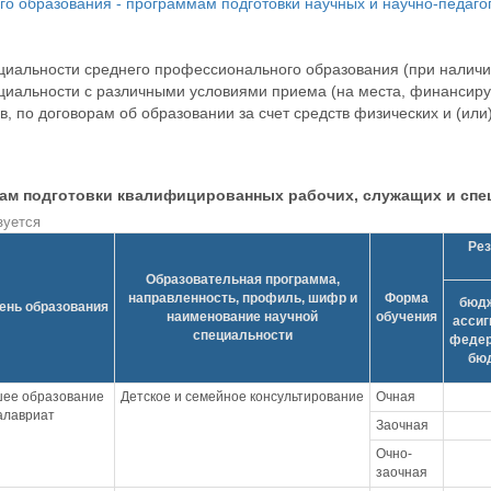
 образования - программам подготовки научных и научно-педагог
циальности среднего профессионального образования (при наличи
ециальности с различными условиями приема (на места, финансир
, по договорам об образовании за счет средств физических и (ил
мам подготовки квалифицированных рабочих, служащих и спе
зуется
Рез
Образовательная программа,
направленность, профиль, шифр и
Форма
бюд
ень образования
наименование научной
обучения
ассиг
специальности
федер
бю
ее образование
Детское и семейное консультирование
Очная
калавриат
Заочная
Очно-
заочная