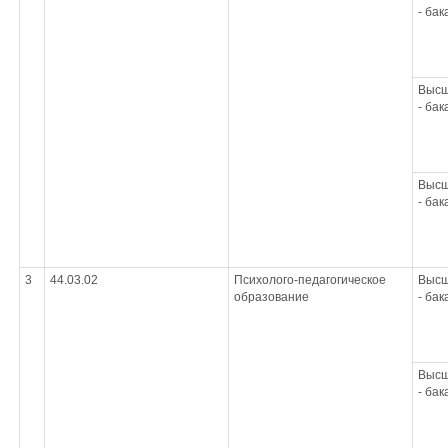
- ба
Высш
- ба
Высш
- ба
3
44.03.02
Психолого-педагогическое
Высш
образование
- ба
Высш
- ба