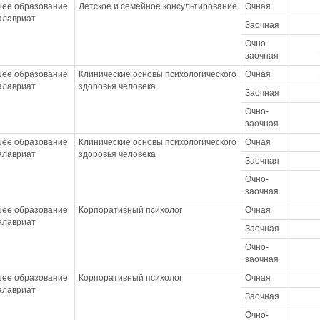
ее образование
Детское и семейное консультирование
Очная
калавриат
Заочная
Очно-
заочная
ее образование
Клинические основы психологического
Очная
калавриат
здоровья человека
Заочная
Очно-
заочная
ее образование
Клинические основы психологического
Очная
калавриат
здоровья человека
Заочная
Очно-
заочная
ее образование
Корпоративный психолог
Очная
калавриат
Заочная
Очно-
заочная
ее образование
Корпоративный психолог
Очная
калавриат
Заочная
Очно-