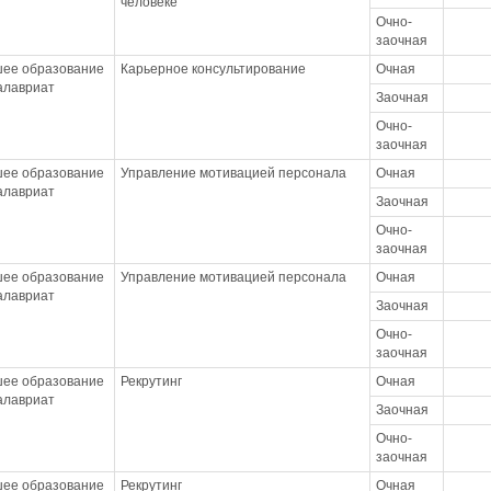
человеке
Очно-
заочная
ее образование
Карьерное консультирование
Очная
калавриат
Заочная
Очно-
заочная
ее образование
Управление мотивацией персонала
Очная
калавриат
Заочная
Очно-
заочная
ее образование
Управление мотивацией персонала
Очная
калавриат
Заочная
Очно-
заочная
ее образование
Рекрутинг
Очная
калавриат
Заочная
Очно-
заочная
ее образование
Рекрутинг
Очная