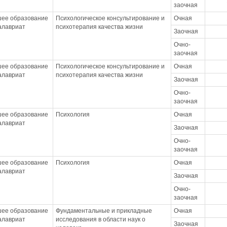
заочная
ее образование
Психологическое консультирование и
Очная
калавриат
психотерапия качества жизни
Заочная
Очно-
заочная
ее образование
Психологическое консультирование и
Очная
калавриат
психотерапия качества жизни
Заочная
Очно-
заочная
ее образование
Психология
Очная
калавриат
Заочная
Очно-
заочная
ее образование
Психология
Очная
калавриат
Заочная
Очно-
заочная
ее образование
Фундаментальные и прикладные
Очная
калавриат
исследования в области наук о
Заочная