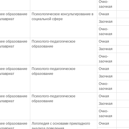
Очно-
заочная
ее образование
Психологическое консультирование в
Очная
калавриат
социальной сфере
Заочная
Очно-
заочная
ее образование
Психолого-педагогическое
Очная
калавриат
образование
Заочная
Очно-
заочная
ее образование
Психолого-педагогическое
Очная
калавриат
образование
Заочная
Очно-
заочная
ее образование
Психолого-педагогическое
Очная
калавриат
образование
Заочная
Очно-
заочная
ее образование
Логопедия с основами прикладного
Очная
калавриат
анализа поведения