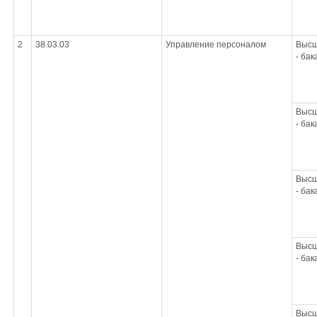
2
38.03.03
Управление персоналом
Высш
- ба
Высш
- ба
Высш
- ба
Высш
- ба
Высш