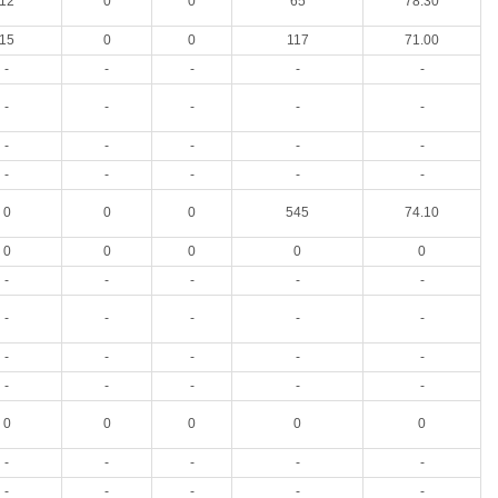
12
0
0
65
78.30
15
0
0
117
71.00
-
-
-
-
-
-
-
-
-
-
-
-
-
-
-
-
-
-
-
-
0
0
0
545
74.10
0
0
0
0
0
-
-
-
-
-
-
-
-
-
-
-
-
-
-
-
-
-
-
-
-
0
0
0
0
0
-
-
-
-
-
-
-
-
-
-