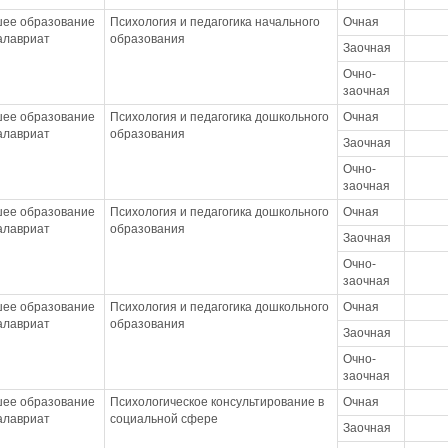
ее образование
Психология и педагогика начального
Очная
калавриат
образования
Заочная
Очно-
заочная
ее образование
Психология и педагогика дошкольного
Очная
калавриат
образования
Заочная
Очно-
заочная
ее образование
Психология и педагогика дошкольного
Очная
калавриат
образования
Заочная
Очно-
заочная
ее образование
Психология и педагогика дошкольного
Очная
калавриат
образования
Заочная
Очно-
заочная
ее образование
Психологическое консультирование в
Очная
калавриат
социальной сфере
Заочная