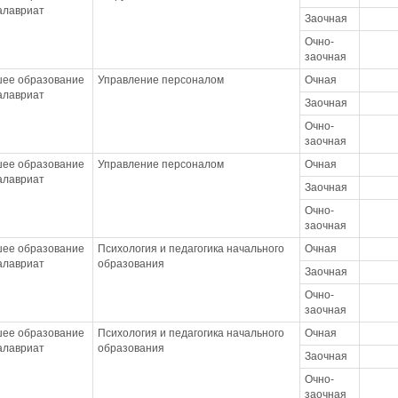
калавриат
Заочная
Очно-
заочная
ее образование
Управление персоналом
Очная
калавриат
Заочная
Очно-
заочная
ее образование
Управление персоналом
Очная
калавриат
Заочная
Очно-
заочная
ее образование
Психология и педагогика начального
Очная
калавриат
образования
Заочная
Очно-
заочная
ее образование
Психология и педагогика начального
Очная
калавриат
образования
Заочная
Очно-
заочная