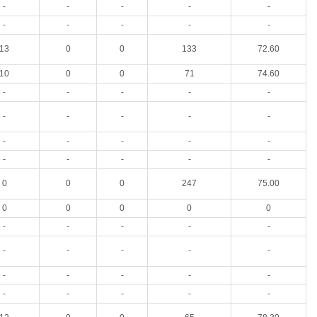
-
-
-
-
-
-
-
-
-
-
13
0
0
133
72.60
10
0
0
71
74.60
-
-
-
-
-
-
-
-
-
-
-
-
-
-
-
-
-
-
-
-
0
0
0
247
75.00
0
0
0
0
0
-
-
-
-
-
-
-
-
-
-
-
-
-
-
-
-
-
-
-
-